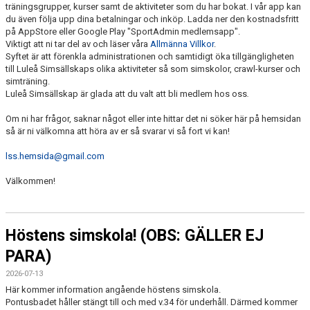
träningsgrupper, kurser samt de aktiviteter som du har bokat. I vår app kan
du även följa upp dina betalningar och inköp. Ladda ner den kostnadsfritt
på AppStore eller Google Play "SportAdmin medlemsapp".
Viktigt att ni tar del av och läser våra
Allmänna Villkor
.
Syftet är att förenkla administrationen och samtidigt öka tillgängligheten
till Luleå Simsällskaps olika aktiviteter så som simskolor, crawl-kurser och
simträning.
Luleå Simsällskap är glada att du valt att bli medlem hos oss
.
Om ni har frågor, saknar något eller inte hittar det ni söker här på hemsidan
så är ni välkomna att höra av er så svarar vi så fort vi kan!
lss.hemsida@gmail.com
Välkommen!
Höstens simskola! (OBS: GÄLLER EJ
PARA)
2026-07-13
Här kommer information angående höstens simskola.
Pontusbadet håller stängt till och med v.34 för underhåll. Därmed kommer