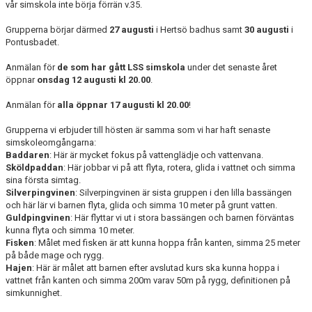
vår simskola inte börja förrän v.35.
Grupperna börjar därmed
27 augusti
i Hertsö badhus samt
30 augusti
i
Pontusbadet.
Anmälan för
de som har gått LSS simskola
under det senaste året
öppnar
onsdag 12 augusti kl 20.00
.
Anmälan för
alla öppnar 17 augusti kl 20.00
!
Grupperna vi erbjuder till hösten är samma som vi har haft senaste
simskoleomgångarna:
Baddaren
: Här är mycket fokus på vattenglädje och vattenvana.
Sköldpaddan
: Här jobbar vi på att flyta, rotera, glida i vattnet och simma
sina första simtag.
Silverpingvinen
: Silverpingvinen är sista gruppen i den lilla bassängen
och här lär vi barnen flyta, glida och simma 10 meter på grunt vatten.
Guldpingvinen
: Här flyttar vi ut i stora bassängen och barnen förväntas
kunna flyta och simma 10 meter.
Fisken
: Målet med fisken är att kunna hoppa från kanten, simma 25 meter
på både mage och rygg.
Hajen
: Här är målet att barnen efter avslutad kurs ska kunna hoppa i
vattnet från kanten och simma 200m varav 50m på rygg, definitionen på
simkunnighet.