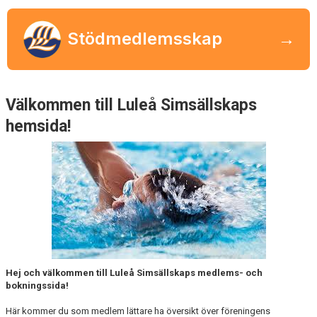
BOKNING
Stödmedlemsskap
→
KALENDER
KLUBBSHOP
FUNKTIONÄRER
Välkommen till Luleå Simsällskaps
hemsida!
TRÄNARE
Hej och välkommen till Luleå Simsällskaps medlems- och
bokningssida!
Här kommer du som medlem lättare ha översikt över föreningens