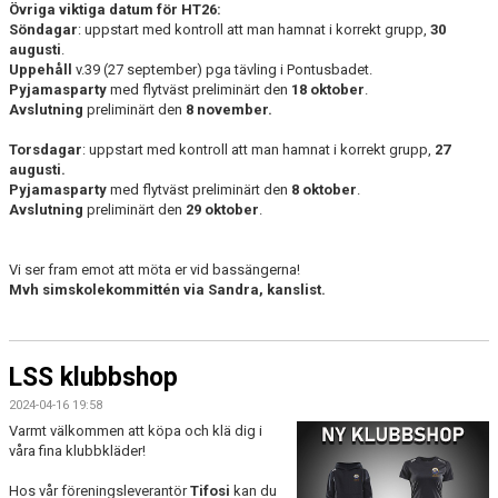
Övriga viktiga datum för HT26:
Söndagar
: uppstart med kontroll att man hamnat i korrekt grupp,
30
augusti
.
Uppehåll
v.39 (27 september) pga tävling i Pontusbadet.
Pyjamasparty
med flytväst preliminärt den
18 oktober
.
Avslutning
preliminärt den
8 november.
Torsdagar
: uppstart med kontroll att man hamnat i korrekt grupp,
27
augusti.
Pyjamasparty
med flytväst preliminärt den
8 oktober
.
Avslutning
preliminärt den
29 oktober
.
Vi ser fram emot att möta er vid bassängerna!
Mvh simskolekommittén via Sandra, kanslist.
LSS klubbshop
2024-04-16 19:58
Varmt välkommen att köpa och klä dig i
våra fina klubbkläder!
Hos vår föreningsleverantör
Tifosi
kan du