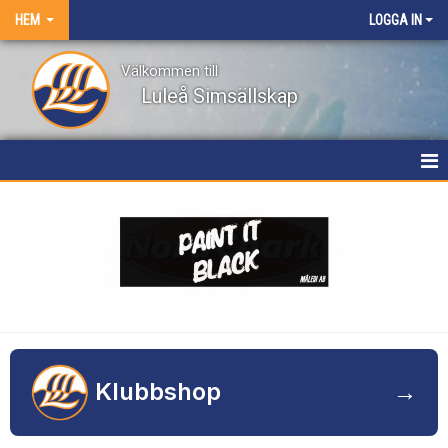
HEM
LOGGA IN
Välkommen till
Luleå Simsällskap
HEM
NYHETER
OM KLUBBEN
KONTAKT
TÄVLINGAR
Klubbshop
→
DOKUMENT