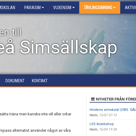
IMSKOLAN
PARASIM
VUXENSIM
TÄVLINGSIMNING
AKTIV
 till
eå Simsällskap
DOKUMENT
KONTAKT
NYHETER FRÅN FÖR
Höstens simskola! (OBS: GÄ
tta träna men kanske inte vill eller orkar
Hem
,
13/07 07-13
LSS klubbshop
Hem
,
16/04 19:58
simpass alternativt använder något av våra