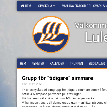
HEM
SIMSKOLA
VANLIGA FRÅGOR OCH SVAR I S
Välkommen
Lul
HEM
NYHETER
KALENDER
TRUPPEN
BILDGALLERI
Grupp för "tidigare" simmare
2021-08-22 21:50
T4 är en nyskapad simgrupp för tidigare simmare som vill fortsä
satsa 4-6 simpass per vecka plus tävlingar.
Här kan man välja på att simma 1-3 gånger per vecka.
Vi har ingen tränare till denna grupp utan man hittar på egna 
onlinepass. Ca ålder i denna grupp är mellan 15-20 år