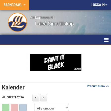
BARNCRAWL
LOGGA IN
Välkommen till
Luleå Simsällskap
HEM
NYHETER
KALENDER
Kalender
Prenumerera >>
AUGUSTI 2026