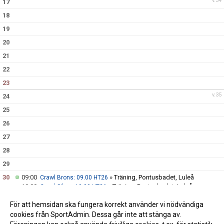
v.34
17
18
19
20
21
22
23
v.35
24
25
26
27
28
29
30
09:00
»
Träning, Pontusbadet, Luleå
Crawl Brons: 09.00 HT26
10:00
»
Träning, Pontusbadet, Luleå
Crawl Silver: 10.00 HT26
11:00
»
Träning, Pontusbadet, Luleå
Crawl Guld: 11.00 HT26
För att hemsidan ska fungera korrekt använder vi nödvändiga
v.36
31
cookies från SportAdmin. Dessa går inte att stänga av.